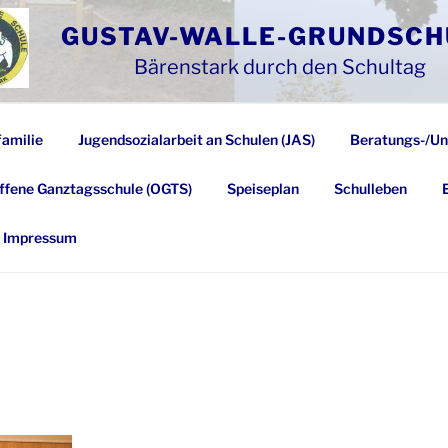
GUSTAV-WALLE-GRUNDSCH
Bärenstark durch den Schultag
familie
Jugendsozialarbeit an Schulen (JAS)
Beratungs-/Un
ffene Ganztagsschule (OGTS)
Speiseplan
Schulleben
Impressum