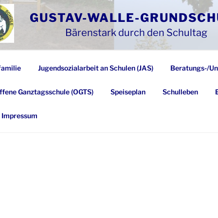
GUSTAV-WALLE-GRUNDSCH
Bärenstark durch den Schultag
familie
Jugendsozialarbeit an Schulen (JAS)
Beratungs-/Un
ffene Ganztagsschule (OGTS)
Speiseplan
Schulleben
Impressum