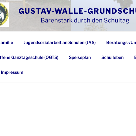
GUSTAV-WALLE-GRUNDSCH
Bärenstark durch den Schultag
familie
Jugendsozialarbeit an Schulen (JAS)
Beratungs-/Un
ffene Ganztagsschule (OGTS)
Speiseplan
Schulleben
Impressum